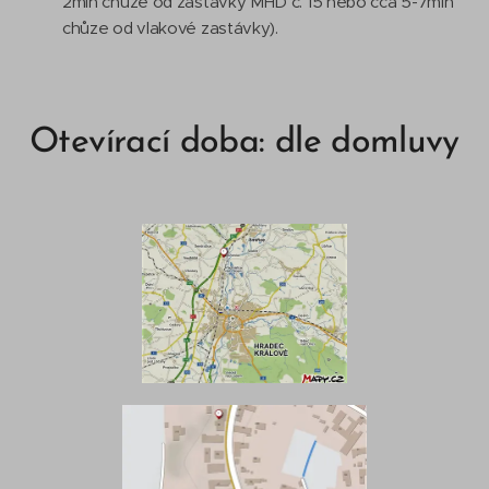
2min chůze od zastávky MHD č. 15 nebo cca 5-7min
chůze od vlakové zastávky).
Otevírací doba: dle domluvy