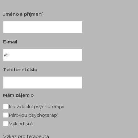
Jméno a příjmení
E-mail
Telefonní číslo
Mám zájem o
Individuální psychoterapii
Párovou psychoterapii
Výklad snů
Vzkaz pro terapeuta