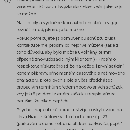
zanechat též SMS. Obvykle ale volám zpět, jakmile je
to možné.
Na e-maily a vyplněné kontaktní formuláře reaguji
rovněž ihned, jakmile je to možné.
Pokud potřebujete již domluvenou schůzku zrušit,
kontaktujte mě, prosím, co nejdříve můžete (také z
toho důvodu, aby bylo možné uvolněný termín
případně znovuobsadit jiným klientem.) - Prosím o
respektování skutečnosti, že na každé, i první setkání,
konám přípravy, přinejmenším časového a režimového
charakteru, proto bych si přála včas předcházet
propadlým termínům předem neodvolaných schůzek,
kdy ještě po domluveném začátku terapie vůbec
netuším, že nikdo nepřijde.
Psychoterapeutické poradenství je poskytováno na
okraji Hradce Králové v obci Lochenice č.p. 23
(parkování u domu nebo na blízkém parkovišti, popř. 1-